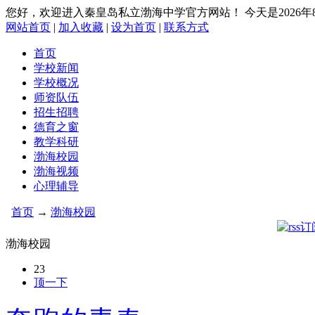
您好，欢迎进入秦皇岛私立渤海中学官方网站！
今天是2026
网站首页
|
加入收藏
|
设为首页
|
联系方式
首页
学校新闻
学校概况
师资队伍
招生招聘
德育之窗
教学科研
渤海校园
渤海视频
心理辅导
首页
→
渤海校园
渤海校园
23
顶一下