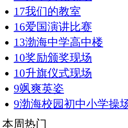
17
我们的教室
16
爱国演讲比赛
13
渤海中学高中楼
10
奖励颁奖现场
10
升旗仪式现场
9
飒爽英姿
9
渤海校园初中小学操
本周热门