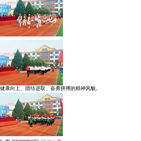
健康向上、团结进取、奋勇拼搏的精神风貌。