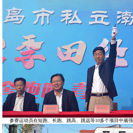
参赛运动员在短跑、长跑、跳高、跳远等10多个项目中顽强拼