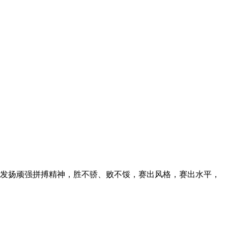
发扬顽强拼搏精神，胜不骄、败不馁，赛出风格，赛出水平，