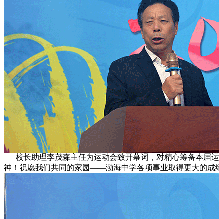
校长助理李茂森主任为运动会致开幕词，对精心筹备本届运动
神！祝愿我们共同的家园——渤海中学各项事业取得更大的成