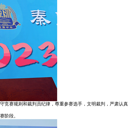
竞赛规则和裁判员纪律，尊重参赛选手，文明裁判，严肃认真
赛阶段。