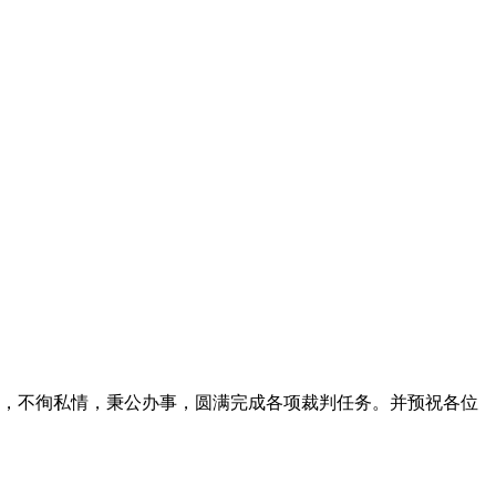
，不徇私情，秉公办事，圆满完成各项裁判任务。并预祝各位