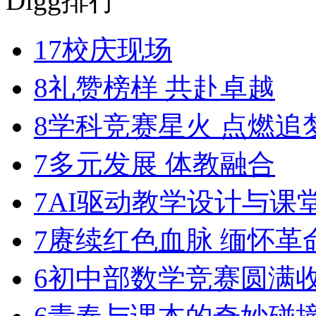
Digg排行
17
校庆现场
8
礼赞榜样 共赴卓越
8
学科竞赛星火 点燃追
7
多元发展 体教融合
7
AI驱动教学设计与课
7
赓续红色血脉 缅怀革
6
初中部数学竞赛圆满