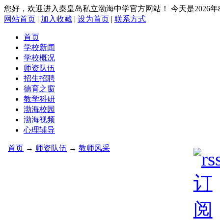
您好，欢迎进入秦皇岛私立渤海中学官方网站！
今天是2026
网站首页
|
加入收藏
|
设为首页
|
联系方式
首页
学校新闻
学校概况
师资队伍
招生招聘
德育之窗
教学科研
渤海校园
渤海视频
心理辅导
首页
→
师资队伍
→
教师风采