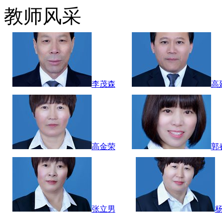
教师风采
李茂森
高
高金荣
郭
张立男