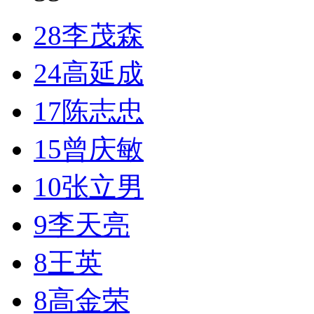
28
李茂森
24
高延成
17
陈志忠
15
曾庆敏
10
张立男
9
李天亮
8
王英
8
高金荣