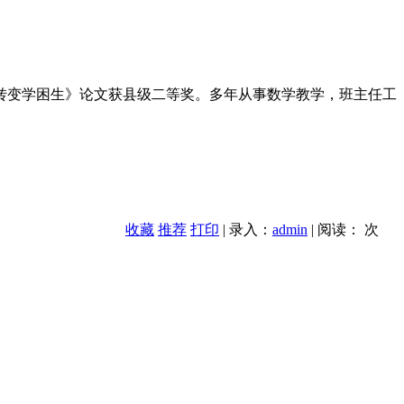
转变学困生》论文获县级二等奖。多年从事数学教学，班主任工
收藏
推荐
打印
| 录入：
admin
| 阅读：
次