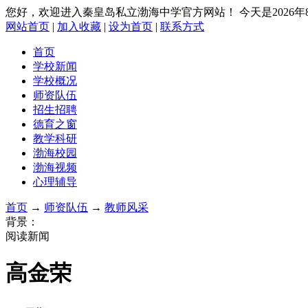
您好，欢迎进入秦皇岛私立渤海中学官方网站！
今天是2026
网站首页
|
加入收藏
|
设为首页
|
联系方式
首页
学校新闻
学校概况
师资队伍
招生招聘
德育之窗
教学科研
渤海校园
渤海视频
心理辅导
首页
→
师资队伍
→
教师风采
背景：
阅读新闻
高金荣