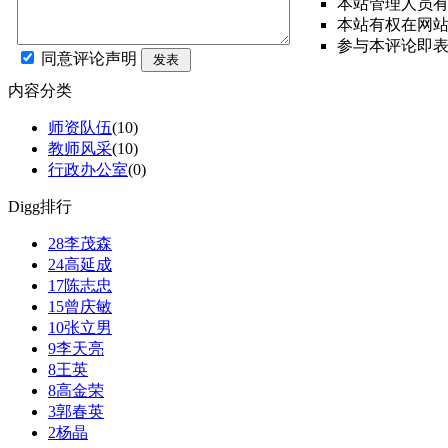
本站管理人员
本站有权在网
参与本评论即
同意评论声明
发表
内容分类
师资队伍
(10)
教师风采
(10)
行政办公室
(0)
Digg排行
28
李茂森
24
高延成
17
陈志忠
15
曾庆敏
10
张立男
9
李天亮
8
王英
8
高金荣
3
郭春英
2
杨晶