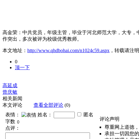
高金荣：中共党员，年级主管，毕业于河北师范大学，大专，
作突出，多次被评为校级优秀教师。
本文地址：
http://www.qhdbohai.com/n1024c59.aspx
，转载请注
0
顶一下
高延成
曾庆敏
相关新闻
本文评论
查看全部评论
(0)
表情：
姓名：
匿名
评论声明
字数
尊重网上道德
点评：
承担一切因您