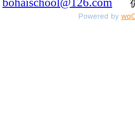
bohaischool@126.com
微信
Powered by
wqC