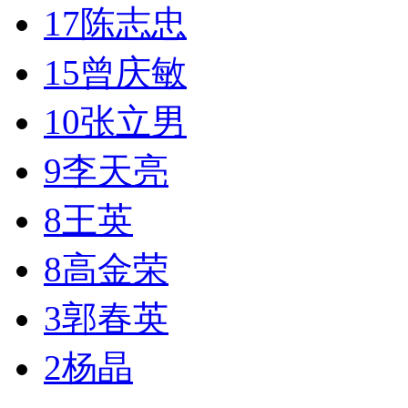
17
陈志忠
15
曾庆敏
10
张立男
9
李天亮
8
王英
8
高金荣
3
郭春英
2
杨晶