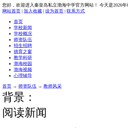
您好，欢迎进入秦皇岛私立渤海中学官方网站！
今天是2026
网站首页
|
加入收藏
|
设为首页
|
联系方式
首页
学校新闻
学校概况
师资队伍
招生招聘
德育之窗
教学科研
渤海校园
渤海视频
心理辅导
首页
→
师资队伍
→
教师风采
背景：
阅读新闻