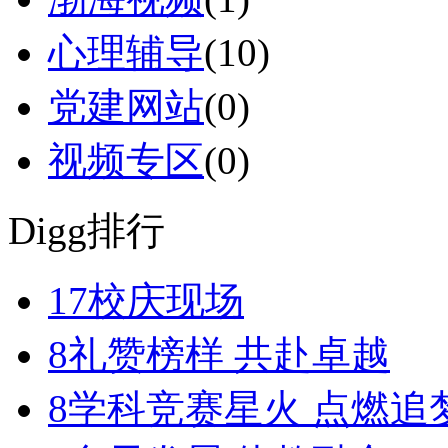
心理辅导
(10)
党建网站
(0)
视频专区
(0)
Digg排行
17
校庆现场
8
礼赞榜样 共赴卓越
8
学科竞赛星火 点燃追