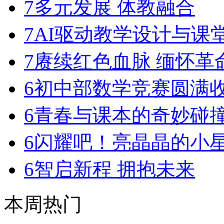
7
多元发展 体教融合
7
AI驱动教学设计与课
7
赓续红色血脉 缅怀革
6
初中部数学竞赛圆满
6
青春与课本的奇妙碰
6
闪耀吧！亮晶晶的小
6
智启新程 拥抱未来
本周热门