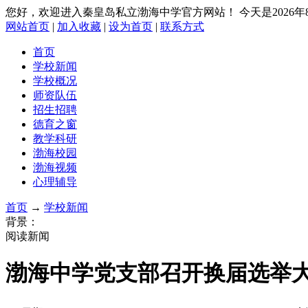
您好，欢迎进入秦皇岛私立渤海中学官方网站！
今天是2026
网站首页
|
加入收藏
|
设为首页
|
联系方式
首页
学校新闻
学校概况
师资队伍
招生招聘
德育之窗
教学科研
渤海校园
渤海视频
心理辅导
首页
→
学校新闻
背景：
阅读新闻
渤海中学党支部召开换届选举