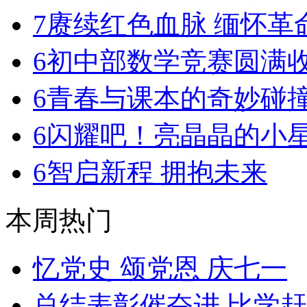
7
赓续红色血脉 缅怀革
6
初中部数学竞赛圆满
6
青春与课本的奇妙碰
6
闪耀吧！亮晶晶的小
6
智启新程 拥抱未来
本周热门
忆党史 颂党恩 庆七一
总结表彰催奋进 比学