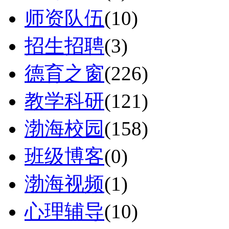
师资队伍
(10)
招生招聘
(3)
德育之窗
(226)
教学科研
(121)
渤海校园
(158)
班级博客
(0)
渤海视频
(1)
心理辅导
(10)