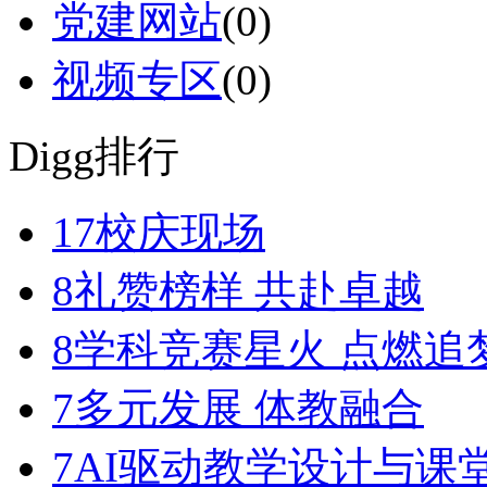
党建网站
(0)
视频专区
(0)
Digg排行
17
校庆现场
8
礼赞榜样 共赴卓越
8
学科竞赛星火 点燃追
7
多元发展 体教融合
7
AI驱动教学设计与课