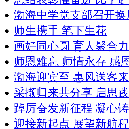
渤海中学党支部召开换
师生携手 笔下生花
画好同心圆 育人聚合力
师恩难忘 师情永存 感
渤海迎宾至 惠风送客来
采撷归来共分享 启思
踔厉奋发新征程 凝心
迎接新起点 展望新航程