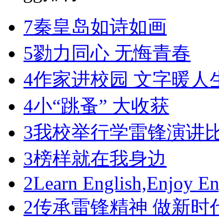
7
秦皇岛如诗如画
5
勠力同心 无悔青春
4
作家进校园 文字暖人
4
小“跳蚤” 大收获
3
我校举行学雷锋演讲
3
榜样就在我身边
2
Learn English,Enjoy En
2
传承雷锋精神 做新时