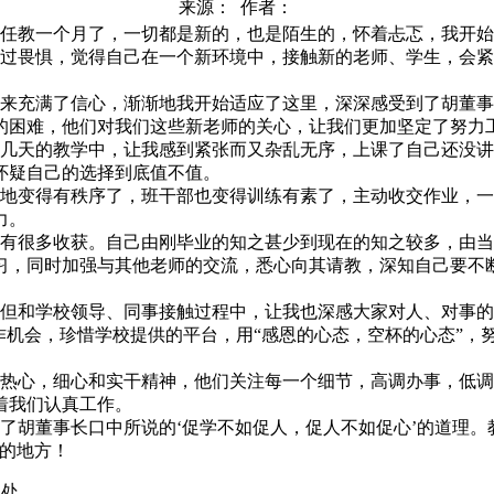
来源： 作者：
任教一个月了，一切都是新的，也是陌生的，怀着忐忑，我开始
畏惧，觉得自己在一个新环境中，接触新的老师、学生，会紧
充满了信心，渐渐地我开始适应了这里，深深感受到了胡董事长
的困难，他们对我们这些新老师的关心，让我们更加坚定了努力
天的教学中，让我感到紧张而又杂乱无序，上课了自己还没讲
怀疑自己的选择到底值不值。
变得有秩序了，班干部也变得训练有素了，主动收交作业，一
力。
很多收获。自己由刚毕业的知之甚少到现在的知之较多，由当
习，同时加强与其他老师的交流，悉心向其请教，深知自己要不
和学校领导、同事接触过程中，让我也深感大家对人、对事的
作机会，珍惜学校提供的平台，用“感恩的心态，空杯的心态”，
心，细心和实干精神，他们关注每一个细节，高调办事，低调
着我们认真工作。
胡董事长口中所说的‘促学不如促人，促人不如促心’的道理。
想的地方！
出处。