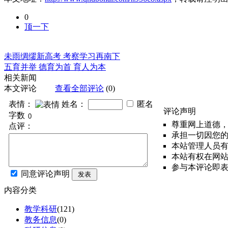
0
顶一下
未雨绸缪新高考 考察学习再南下
五育并举 德育为首 育人为本
相关新闻
本文评论
查看全部评论
(0)
表情：
姓名：
匿名
评论声明
字数
尊重网上道德
点评：
承担一切因您
本站管理人员
本站有权在网
参与本评论即
同意评论声明
发表
内容分类
教学科研
(121)
教务信息
(0)