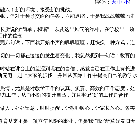
[字体：
大
中
小
]
融入了新的环境，接受新的挑战。
张，但对于领导交给的任务，不能退缩，于是我战战兢兢地走
所说的“简单，和谐”，以及这里风气的淳朴。在学校里，领
工作的信念。
完几句话，下面就开始小声的叽叽喳喳，赶快换一种方式，连
切的一切都在慢慢的发生着变化，我忽然想到一句话：教育的
时站在讲台上的羞涩到现在的自信，感觉自己在工作上有长进
断充电，赶上大家的步伐，并且从实际工作中提高自己的教学水
热情，尤其是对教学工作的认真、负责、高效的工作态度，处
努力工作，从而不断的提升自己，并且牢记“好的工作是合作，
做人，处处留意，时时提醒，让教师暖心，让家长放心。务实
教育从来不是一项立竿见影的事业，但是我们坚信“莫疑春归无