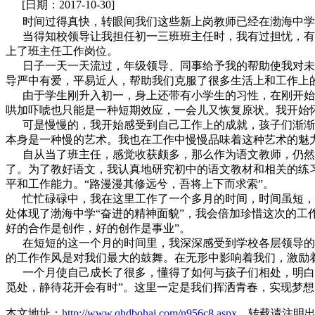
[日期：2017-10-30]
时间过得真快，转眼间我们这些新上岗教师已经在渤海中学
当得知校领导让我担任初一三班班主任时，我有过担忧，有过
上了班主任工作岗位。
日子一天一天流过，年级领导、同事给予我的帮助使我对未来
导严中有爱，平易近人，帮助我们克服了很多生活上和工作上
由于学生刚升入初一，身上还带有小学生的习性，在刚开始几
哄加吓唬也只能是一种短期效应，一会儿又恢复原状。我开始
可是慢慢的，我开始感受到自己工作上的成就，孩子们渐渐地
本身是一种慢的艺术。我也在工作中慢慢品味着这种艺术的魅
自从当了班主任，感觉收获颇多，那么作为语文教师，仍然有
了。为了教好语文，我认真地研究初中的语文教材和相关的练
平和工作能力。“路漫漫其修远兮，吾将上下而求索”。
忙忙碌碌中，我在这里工作了一个多月的时间，时间虽短，但
处体现了渤海中学“奋进的精神面貌”，我会倍加珍惜这次的工
好的合作是创作，好的创作是事业”。
在短短的这一个月的时间里，我深深感受到学校各层领导的热
的工作作风是对我们最大的鼓舞。在无形中影响着我们，激励
一个月使自己成长了很多，懂得了如何与孩子们相处，明白了
觅处，静待花开会有时”。这里一定是我们挥洒青春，实现梦
本文地址：
http://www.qhdbohai.com/n956c8.aspx
，转载请注明