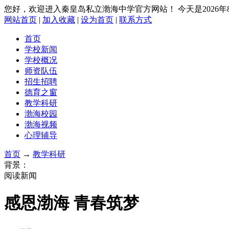
您好，欢迎进入秦皇岛私立渤海中学官方网站！
今天是2026
网站首页
|
加入收藏
|
设为首页
|
联系方式
首页
学校新闻
学校概况
师资队伍
招生招聘
德育之窗
教学科研
渤海校园
渤海视频
心理辅导
首页
→
教学科研
背景：
阅读新闻
感恩渤海 青春筑梦