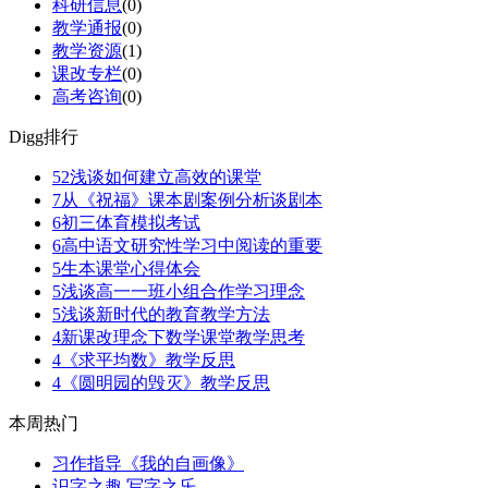
科研信息
(0)
教学通报
(0)
教学资源
(1)
课改专栏
(0)
高考咨询
(0)
Digg排行
52
浅谈如何建立高效的课堂
7
从《祝福》课本剧案例分析谈剧本
6
初三体育模拟考试
6
高中语文研究性学习中阅读的重要
5
生本课堂心得体会
5
浅谈高一一班小组合作学习理念
5
浅谈新时代的教育教学方法
4
新课改理念下数学课堂教学思考
4
《求平均数》教学反思
4
《圆明园的毁灭》教学反思
本周热门
习作指导《我的自画像》
识字之趣 写字之乐